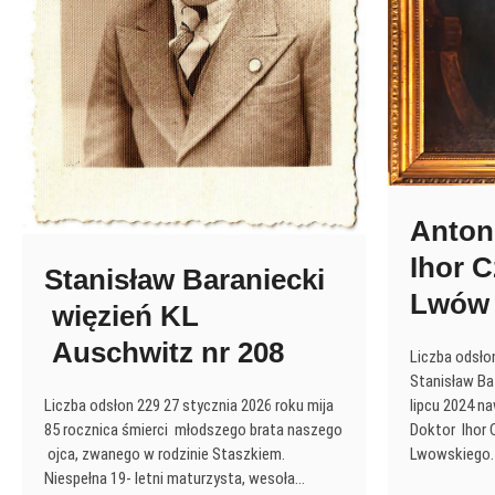
Anton
Ihor 
Stanisław Baraniecki
Lwów
więzień KL
Auschwitz nr 208
Liczba odsło
Stanisław B
Liczba odsłon 229 27 stycznia 2026 roku mija
lipcu 2024 n
85 rocznica śmierci młodszego brata naszego
Doktor Ihor 
ojca, zwanego w rodzinie Staszkiem.
Lwowskiego. 
Niespełna 19- letni maturzysta, wesoła…