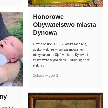
Honorowe
Obywatelstwo miasta
Dynowa
Liczba odsłon 378 Z wielką radością,
aczkolwiek i pewnym zażenowaniem,
otrzymałam od Ojców miasta Dynowa to
zaszczytne wyróżnienie – stało się to w
piękny…
Honorowe
Zobacz więcej
Obywatelstwo
miasta
Dynowa
iny
 syn Oli i