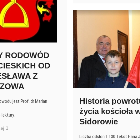
”Pod
Opatrznością”
w
Dynowie
1817-
1951
Y RODOWÓD
CIESKICH OD
ESŁAWA Z
SZOWA
Historia powrot
wodu jest Prof. dr Marian
życia kościoła 
lektury.
Sidorowie
PEŁNY
ej
RODOWÓD
Liczba odsłon 1 130 Tekst Pana J