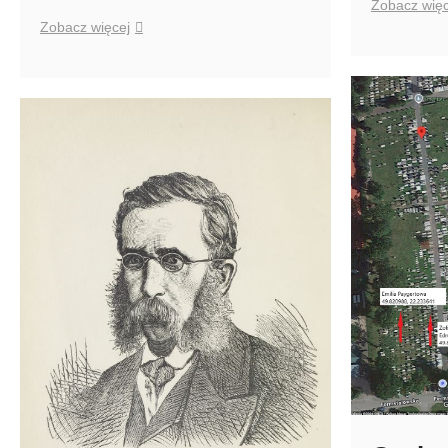
Zobacz więc
Stanisław
Zobacz więcej
Baraniecki
więzień
KL
Auschwitz
nr
208