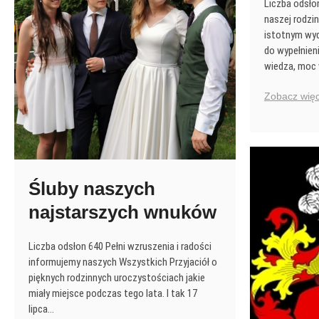
Liczba odsłon
JANA
naszej rodzi
TRZECIESKIEGO,
istotnym wyd
SYNA
do wypełnien
TYTUSA
wiedza, moc
I
INNYCH,
Zobacz więc
NOWO
ODKRYTYCH
ŹRÓDEŁ
Śluby naszych
najstarszych wnuków
Liczba odsłon 640 Pełni wzruszenia i radości
informujemy naszych Wszystkich Przyjaciół o
pięknych rodzinnych uroczystościach jakie
miały miejsce podczas tego lata. I tak 17
lipca…