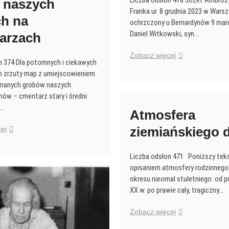
 naszych
Franka ur. 8 grudnia 2023 w Warsz
ch na
ochrzczony u Bernardynów 9 mar
Daniel Witkowski, syn…
arzach
Kolejne
Zobacz więcej
n 374 Dla potomnych i ciekawych
narodziny
 zrzuty map z umiejscowieniem
znanych grobów naszych
ów – cmentarz stary i średni
w…
Atmosfera
ziemiańskiego 
Groby
ej
naszych
bliskich
Liczba odsłon 471 Poniższy teks
na
opisaniem atmosfery rodzinnego
cmentarzach
okresu nieomal stuletniego: od p
XX w. po prawie cały, tragiczny…
Atmosfera
Zobacz więcej
ziemiańskiego