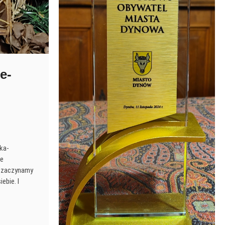
e-
ka-
wie
i zaczynamy
ebie. I