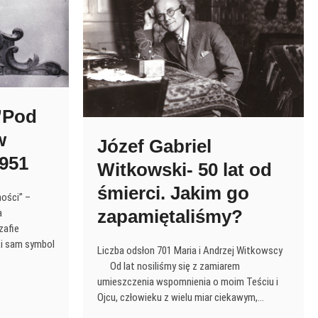
 ”Pod
w
Józef Gabriel
951
Witkowski- 50 lat od
śmierci. Jakim go
ności” –
zapamiętaliśmy?
a
zafie
ki sam symbol
Liczba odsłon 701 Maria i Andrzej Witkowscy
Od lat nosiliśmy się z zamiarem
umieszczenia wspomnienia o moim Teściu i
Ojcu, człowieku z wielu miar ciekawym,…