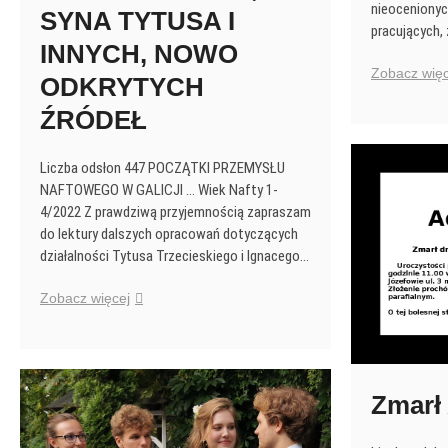
nieoceniony
SYNA TYTUSA I
pracujących,
INNYCH, NOWO
Zobacz więc
ODKRYTYCH
ŹRÓDEŁ
Liczba odsłon 447 POCZĄTKI PRZEMYSŁU
NAFTOWEGO W GALICJI … Wiek Nafty 1-
4/2022 Z prawdziwą przyjemnością zapraszam
do lektury dalszych opracowań dotyczących
działalności Tytusa Trzecieskiego i Ignacego…
POCZĄTKI
Zobacz więcej
PRZEMYSŁU
NAFTOWEGO
W
GALICJI
Zmarł
W
ŚWIETLE
RELACJI