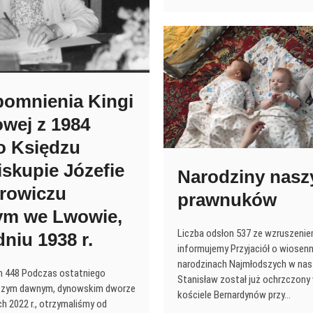
dworu
mnienia Kingi
wej z 1984
 o Księdzu
skupie Józefie
Narodziny nasz
rowiczu
prawnuków
ym we Lwowie,
Liczba odsłon 537 ze wzruszenie
niu 1938 r.
informujemy Przyjaciół o wiosen
narodzinach Najmłodszych w nasz
n 448 Podczas ostatniego
Stanisław został już ochrzczony
szym dawnym, dynowskim dworze
kościele Bernardynów przy…
h 2022 r., otrzymaliśmy od