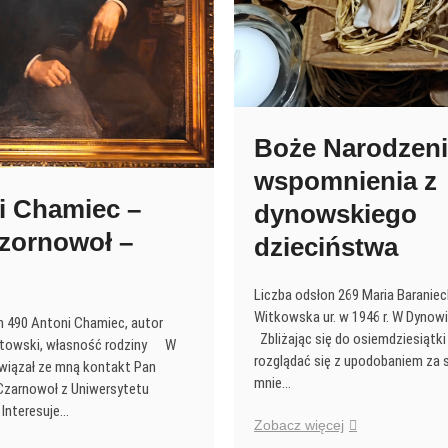
Boże Narodzeni
wspomnienia z
i Chamiec –
dynowskiego
Czornowoł –
dzieciństwa
Liczba odsłon 269 Maria Baraniec
Witkowska ur. w 1946 r. W Dyno
n 490 Antoni Chamiec, autor
Zbliżając się do osiemdziesiątk
atowski, własność rodziny W
rozglądać się z upodobaniem za si
awiązał ze mną kontakt Pan
mnie…
Czarnowoł z Uniwersytetu
Interesuje…
Boże
Zobacz więcej
Narodzenie-