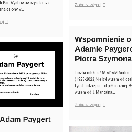
ch Pań Wychowawczyń tamże
Narodziny
Zobacz więcej
 znaleziony w…
naszych
prawnuków
ej
Wspomnienia
Kingi
Wspomnienie o
Moysowej
z
Adamie Paygerc
1984
Piotra Szymona
roku,
o
Księdzu
Liczba odsłon 653 ADAM Andrze
Arcybiskupie
(1923-2022)Nie był wujem od cze
Józefie
tym bardziej nie od piłki nożnej. B
Teodorowiczu
wujem od J. Maritaina,…
zmarłym
we
Wspomnienie
Zobacz więcej
Lwowie,
o
w
Wuju
 Adam Paygert
grudniu
Adamie
1938
Paygercie