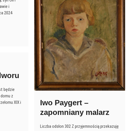
awie i
ca 2024
dworu
t będzie
 domu z
Iwo Paygert –
rzełomu XIX i
zapomniany malarz
Liczba odsłon 302 Z przyjemnością przekazuję