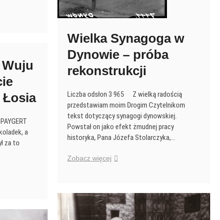
Wielka Synagoga w
Dynowie – próba
 Wuju
rekonstrukcji
ie
Liczba odsłon 3 965 Z wielką radością
 Łosia
przedstawiam moim Drogim Czytelnikom
tekst dotyczący synagogi dynowskiej.
j PAYGERT
Powstał on jako efekt żmudnej pracy
koladek, a
historyka, Pana Józefa Stolarczyka,…
ył za to
Wielka
Zobacz więcej
Synagoga
w
Dynowie
–
próba
rekonstrukcji