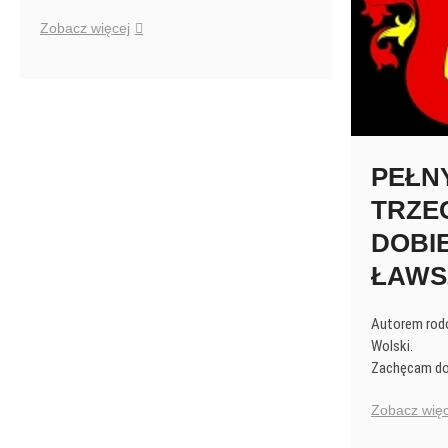
Śluby
Zobacz więcej
naszych
najstarszych
wnuków
PEŁN
TRZE
DOBI
ŁAW
Autorem rodo
Wolski.
Zachęcam do 
Zobacz więc