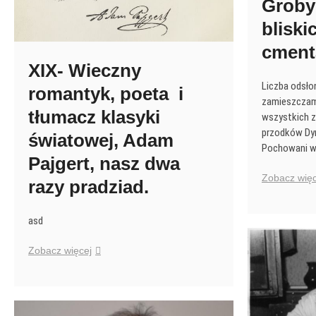
Groby
bliski
cment
XIX- Wieczny
Liczba odsło
romantyk, poeta i
zamieszczam
tłumacz klasyki
wszystkich 
przodków Dyn
światowej, Adam
Pochowani 
Pajgert, nasz dwa
Zobacz więc
razy pradziad.
asd
XIX-
Zobacz więcej
Wieczny
romantyk,
poeta
i