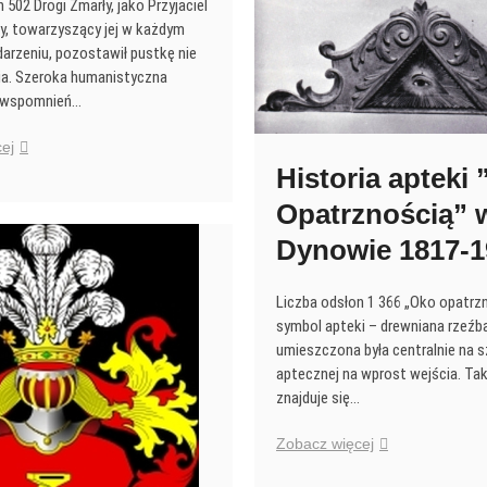
r.
 502 Drogi Zmarły, jako Przyjaciel
Piotra
ny, towarzyszący jej w każdym
Szymona
arzeniu, pozostawił pustkę nie
Łosia
ia. Szeroka humanistyczna
 wspomnień…
Zmarł
ej
Adam
Historia apteki
Paygert
Opatrznością” 
Dynowie 1817-1
Liczba odsłon 1 366 „Oko opatrz
symbol apteki – drewniana rzeźb
umieszczona była centralnie na s
aptecznej na wprost wejścia. Ta
znajduje się…
Historia
Zobacz więcej
apteki