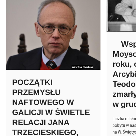
tłumacz
klasyki
światowej,
Adam
Pajgert,
nasz
dwa
Wspo
razy
Moyso
pradziad.
roku,
Arcybi
POCZĄTKI
Teodo
PRZEMYSŁU
zmarł
NAFTOWEGO W
w grud
GALICJI W ŚWIETLE
Liczba odsło
RELACJI JANA
pobytu w na
TRZECIESKIEGO,
na W. Świętyc