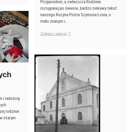
Przyjaciołom, a zwłaszcza Rodzinie
rozsypanej po świecie, bardzo ciekawy tekst
naszego Kuzyna Piotra Szymona Łosia, o
mało znanym i…
Iwo
Zobacz więcej
Paygert
–
zapomniany
malarz
ych
m i radością
nych
ej rodzinie:
 w starym